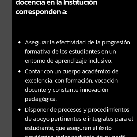
docencia en la Institución
corresponden a:
Planificar, organizar,
ejecutar y controlar las
actividades
Asegurar la efectividad de la progresión
que permitan el
formativa de los estudiantes en un
desarrollo de los
entorno de aprendizaje inclusivo.
currículos.
Contar con un cuerpo académico de
excelencia, con formación, vocación
CONOCER MÁS
docente y constante innovación
pedagógica.
Disponer de procesos y procedimientos
de apoyo pertinentes e integrales para el
estudiante, que aseguren el éxito
académico, independiente de su perfil